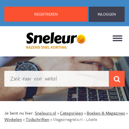
REGISTREREN
INLOGGEN
Je bent nu hier:
Sneleuro.nl
›
Categoriëen
›
Boeken & Magazines
›
Winkelen
›
Tijdschriften
›
Magazinegratis.nl - Libelle