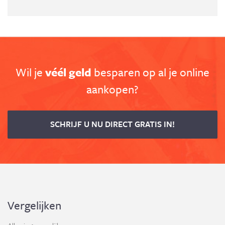
Wil je
véél geld
besparen op al je online
aankopen?
SCHRIJF U NU DIRECT GRATIS IN!
Vergelijken