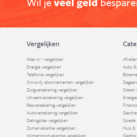
Wil je
véél geld
besparen
Vergelijken
Cate
Alles in 1 vergelijken
Afvalle
Energie vergelijken
Auto &
Telefonie vergelijken
Bloeme
Sim-only abonnementen vergelijken
Dagaan
Zorgverzekering vergelijken
Dieren 
Uitvaartverzekering vergelijken
Energie
Reisverzekering vergelijken
Financi
Autoverzekering vergelijken
Gesche
Datingsites vergelijken
Goede 
Zomervakantie vergelijken
Huis & 
Wintersportvakantie vergelijken
Kleding