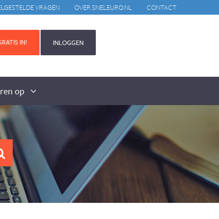
ELGESTELDE VRAGEN
OVER SNELEURO.NL
CONTACT
RATIS IN!
INLOGGEN
aren op