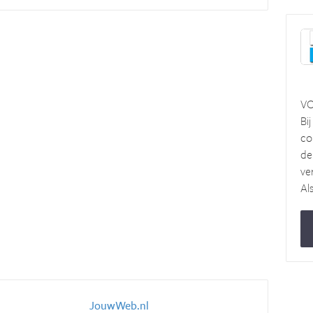
VO
Bi
co
de
ve
Als
JouwWeb.nl