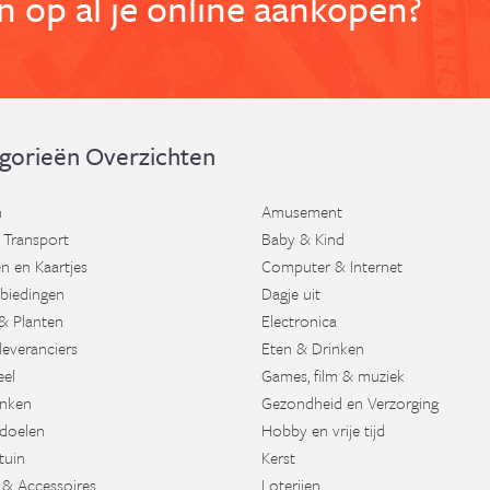
 op al je online aankopen?
gorieën Overzichten
n
Amusement
 Transport
Baby & Kind
n en Kaartjes
Computer & Internet
biedingen
Dagje uit
& Planten
Electronica
leveranciers
Eten & Drinken
eel
Games, film & muziek
nken
Gezondheid en Verzorging
doelen
Hobby en vrije tijd
tuin
Kerst
 & Accessoires
Loterijen