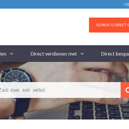
VE
SCHRIJF U DIRECT G
ëen
Direct verdienen met
Direct besp