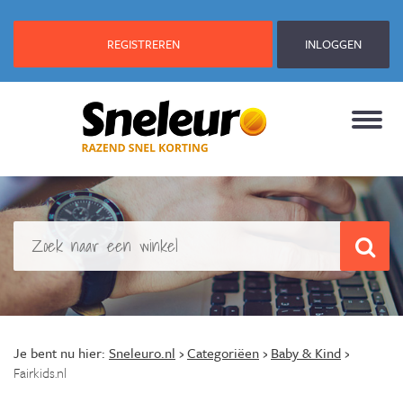
REGISTREREN
INLOGGEN
Je bent nu hier:
Sneleuro.nl
›
Categoriëen
›
Baby & Kind
›
Fairkids.nl