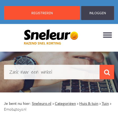
REGISTREREN
INLOGGEN
Je bent nu hier:
Sneleuro.nl
›
Categoriëen
›
Huis & tuin
›
Tuin
›
Emob4toys.nl