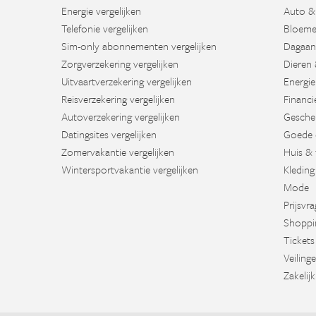
Energie vergelijken
Auto &
Telefonie vergelijken
Bloeme
Sim-only abonnementen vergelijken
Dagaan
Zorgverzekering vergelijken
Dieren 
Uitvaartverzekering vergelijken
Energie
Reisverzekering vergelijken
Financi
Autoverzekering vergelijken
Gesche
Datingsites vergelijken
Goede 
Zomervakantie vergelijken
Huis & 
Wintersportvakantie vergelijken
Kleding
Mode
Prijsvr
Shoppi
Tickets
Veiling
Zakelijk