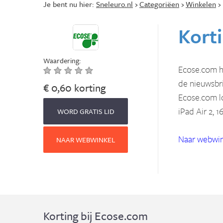
Je bent nu hier:
Sneleuro.nl
›
Categoriëen
›
Winkelen
›
Korti
Waardering:
Ecose.com h
de nieuwsbr
€ 0,60 korting
Ecose.com lo
iPad Air 2, 1
WORD GRATIS LID
Naar webwin
NAAR WEBWINKEL
Korting bij Ecose.com