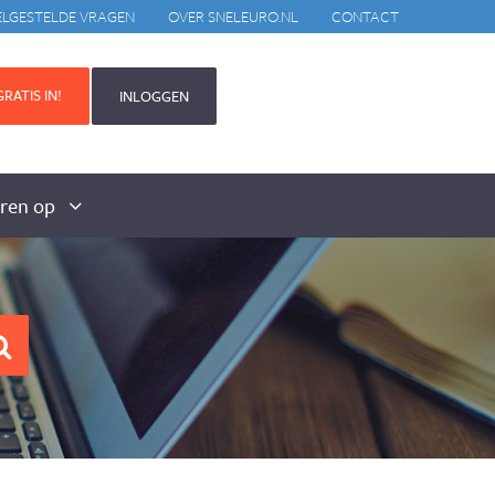
ELGESTELDE VRAGEN
OVER SNELEURO.NL
CONTACT
RATIS IN!
INLOGGEN
aren op