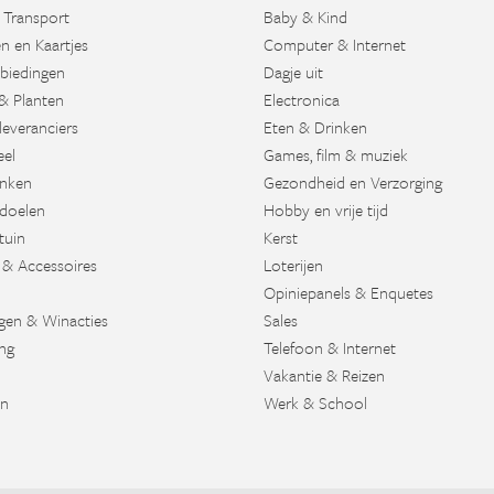
 Transport
Baby & Kind
n en Kaartjes
Computer & Internet
biedingen
Dagje uit
& Planten
Electronica
leveranciers
Eten & Drinken
eel
Games, film & muziek
nken
Gezondheid en Verzorging
doelen
Hobby en vrije tijd
tuin
Kerst
 & Accessoires
Loterijen
Opiniepanels & Enquetes
agen & Winacties
Sales
ng
Telefoon & Internet
Vakantie & Reizen
en
Werk & School