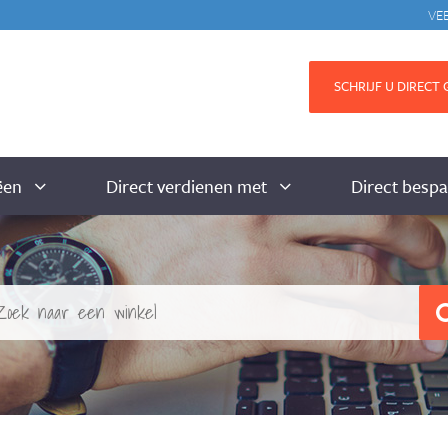
VE
SCHRIJF U DIRECT G
ëen
Direct verdienen met
Direct besp