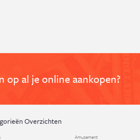
 op al je online aankopen?
gorieën Overzichten
n
Amusement