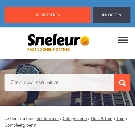
REGISTREREN
INLOGGEN
Je bent nu hier:
Sneleuro.nl
›
Categoriëen
›
Huis & tuin
›
Tuin
›
Compleetgroen.nl