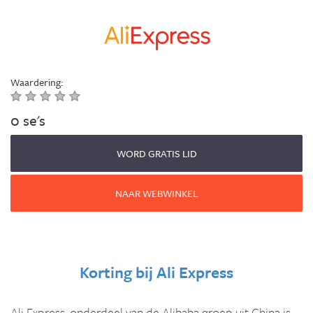
Waardering:
0 se's
WORD GRATIS LID
NAAR WEBWINKEL
Korting bij
Ali Express
Ali Express, onderdeel van de Alibaba groep uit China is