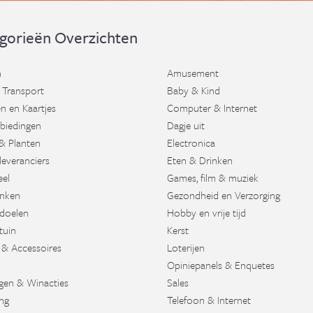
gorieën Overzichten
n
Amusement
 Transport
Baby & Kind
n en Kaartjes
Computer & Internet
biedingen
Dagje uit
& Planten
Electronica
leveranciers
Eten & Drinken
eel
Games, film & muziek
nken
Gezondheid en Verzorging
doelen
Hobby en vrije tijd
tuin
Kerst
 & Accessoires
Loterijen
Opiniepanels & Enquetes
agen & Winacties
Sales
ng
Telefoon & Internet