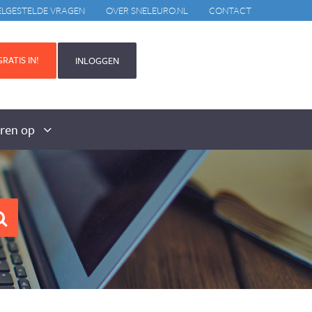
ELGESTELDE VRAGEN
OVER SNELEURO.NL
CONTACT
RATIS IN!
INLOGGEN
aren op