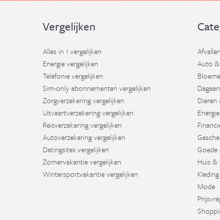
Vergelijken
Cate
Alles in 1 vergelijken
Afvalle
Energie vergelijken
Auto &
Telefonie vergelijken
Bloeme
Sim-only abonnementen vergelijken
Dagaan
Zorgverzekering vergelijken
Dieren 
Uitvaartverzekering vergelijken
Energie
Reisverzekering vergelijken
Financi
Autoverzekering vergelijken
Gesche
Datingsites vergelijken
Goede 
Zomervakantie vergelijken
Huis & 
Wintersportvakantie vergelijken
Kleding
Mode
Prijsvr
Shoppi