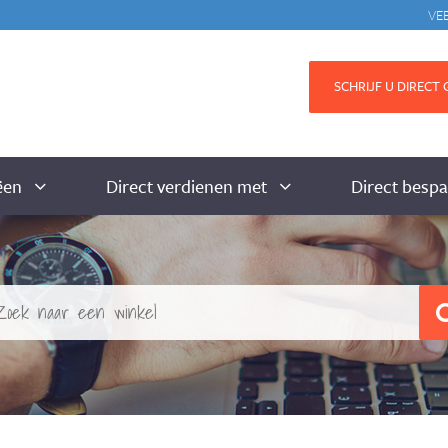
VE
SCHRIJF U DIRECT G
ëen
Direct verdienen met
Direct besp