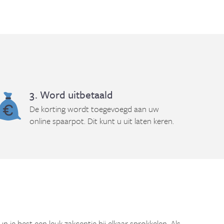
3. Word uitbetaald
De korting wordt toegevoegd aan uw
online spaarpot. Dit kunt u uit laten keren.
kun je best een leuk zakcentje bij elkaar sprokkelen. Als