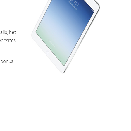
ils, het
websites
 bonus