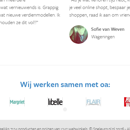
 wat vernieuwends is. Grappig
je veel online shopt, bespaar 
at nieuwe verdienmodellen. Ik
shoppen, raad ik aan om vriend
houden ze dit vol!!”
Sofie van Weven
Wageningen
Wij werken samen met oa:
elijks 7134 producten en prijzen van 1342 webwinkels. ©
Sneleuro.nl.nl
2026 - A