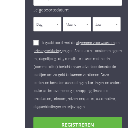
Je geboortedatum:
Dag
Maand
Jaar
Ik ga akkoord met de
algemene voorwaarden
en
privacyverklaring
en geef Sneleuro.nl toestemming om
mij dagelijks 3 tot 5 e-mails te sturen met hierin
(commerciële) berichten van adverteerders/derde
partijen om zo geld te kunnen verdienen. Deze
berichten bevatten aanbiedingen, kortingen, en andere
leuke acties over: energie, shopping, financiele
producten, telecom, reizen, enquetes, automotive,
dagaanbiedingen en prijsvragen.
REGISTREREN