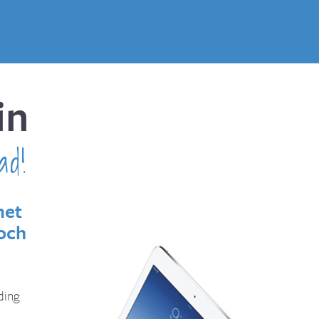
in
ad!
met
toch
ding