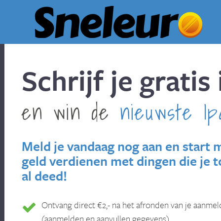
Schrijf je gratis 
en win de
nieuwste Ip
Meld je vandaag nog aan en start 
geld verdienen met dingen die je 
al deed!
Ontvang direct €2,- na het afronden van je aanmel
(aanmelden en aanvullen gegevens).