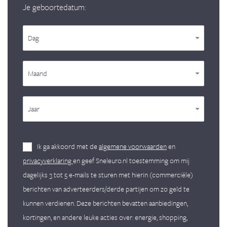
Je geboortedatum:
Dag
Maand
Jaar
Ik ga akkoord met de
algemene voorwaarden
en
privacyverklaring
en geef Sneleuro.nl toestemming om mij
dagelijks 3 tot 5 e-mails te sturen met hierin (commerciële)
berichten van adverteerders/derde partijen om zo geld te
kunnen verdienen. Deze berichten bevatten aanbiedingen,
kortingen, en andere leuke acties over: energie, shopping,