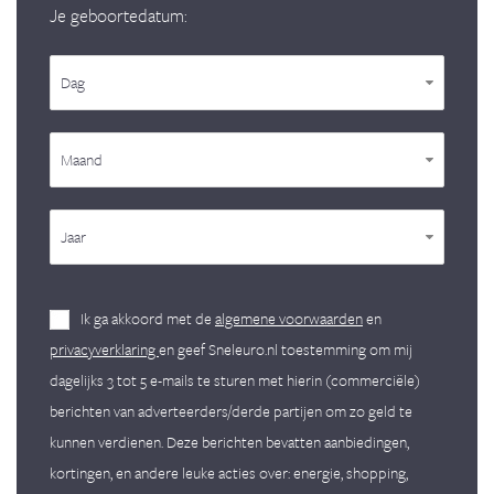
Je geboortedatum:
Dag
Maand
Jaar
Ik ga akkoord met de
algemene voorwaarden
en
privacyverklaring
en geef Sneleuro.nl toestemming om mij
dagelijks 3 tot 5 e-mails te sturen met hierin (commerciële)
berichten van adverteerders/derde partijen om zo geld te
kunnen verdienen. Deze berichten bevatten aanbiedingen,
kortingen, en andere leuke acties over: energie, shopping,