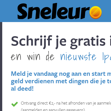
Schrijf je gratis 
en win de
nieuwste Ip
Meld je vandaag nog aan en start 
geld verdienen met dingen die je 
al deed!
Ontvang direct €2,- na het afronden van je aanmel
(aanmelden en aanvullen gegevens).