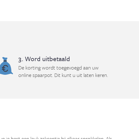
3. Word uitbetaald
De korting wordt toegevoegd aan uw
online spaarpot. Dit kunt u uit laten keren.
kun je best een leuk zakcentje bij elkaar sprokkelen. Als