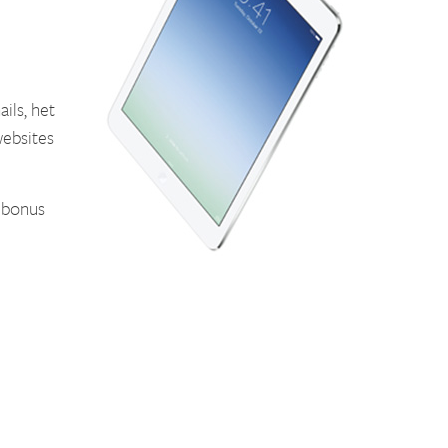
ils, het
websites
 bonus