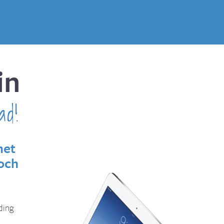
in
ad!
met
toch
ding