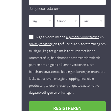
Je geboortedatum:
Dag
Maand
Jaar
Ik ga akkoord met de
algemene voorwaarden
en
privacyverklaring
en geef Sneleuro.nl toestemming om
mij dagelijks 3 tot 5 e-mails te sturen met hierin
(commerciële) berichten van adverteerders/derde
partijen om zo geld te kunnen verdienen. Deze
berichten bevatten aanbiedingen, kortingen, en andere
leuke acties over: energie, shopping, financiele
producten, telecom, reizen, enquetes, automotive,
dagaanbiedingen en prijsvragen.
REGISTREREN