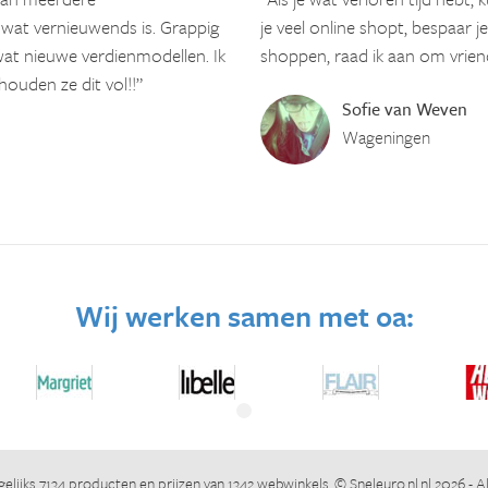
 wat vernieuwends is. Grappig
je veel online shopt, bespaar 
at nieuwe verdienmodellen. Ik
shoppen, raad ik aan om vriend
houden ze dit vol!!”
Sofie van Weven
Wageningen
Wij werken samen met oa:
elijks 7134 producten en prijzen van 1342 webwinkels. ©
Sneleuro.nl.nl
2026 - A